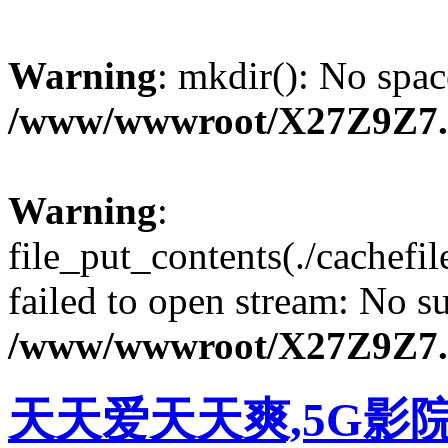
Warning
: mkdir(): No spac
/www/wwwroot/X27Z9Z7
Warning
:
file_put_contents(./cachefi
failed to open stream: No su
/www/wwwroot/X27Z9Z7
天天爱天天爽,5G影