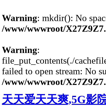
Warning
: mkdir(): No spac
/www/wwwroot/X27Z9Z7
Warning
:
file_put_contents(./cachefi
failed to open stream: No su
/www/wwwroot/X27Z9Z7
天天爱天天爽,5G影